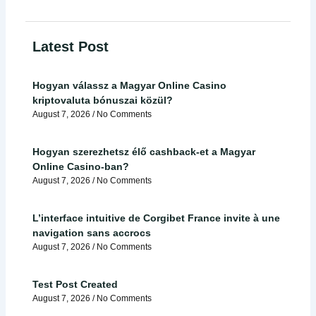
Latest Post
Hogyan válassz a Magyar Online Casino
kriptovaluta bónuszai közül?
August 7, 2026
No Comments
Hogyan szerezhetsz élő cashback-et a Magyar
Online Casino-ban?
August 7, 2026
No Comments
L’interface intuitive de Corgibet France invite à une
navigation sans accrocs
August 7, 2026
No Comments
Test Post Created
August 7, 2026
No Comments