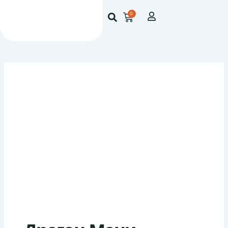
Skip
Search
0
CART
to
content
Home
Blog
Blog